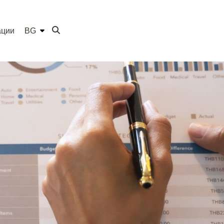
ации
BG