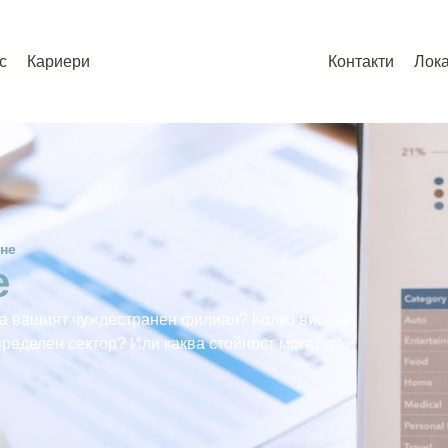
с
Кариери
Контакти
Лок
не
е
ува вашият чуждестранен филиал? Колко висока
пределен сектор? Или каква стойност могат да