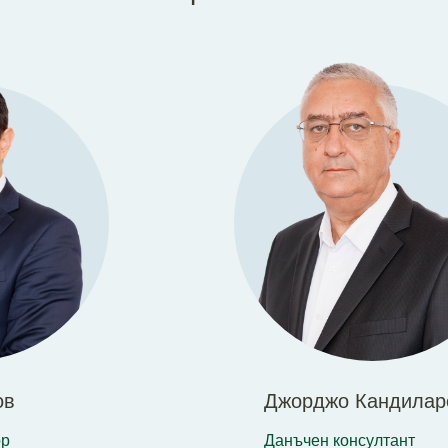
ов
Джорджо Кандилар
ор
Данъчен консултант