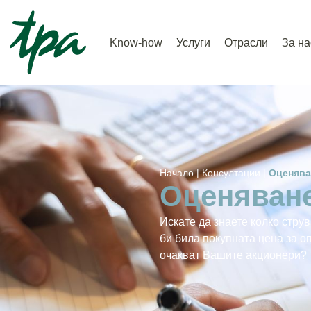
Know-how
Услуги
Отрасли
За на
Начало |
Консултации |
Оценява
Оценяван
Искате да знаете колко стр
би била покупната цена за о
очакват Вашите акционери?