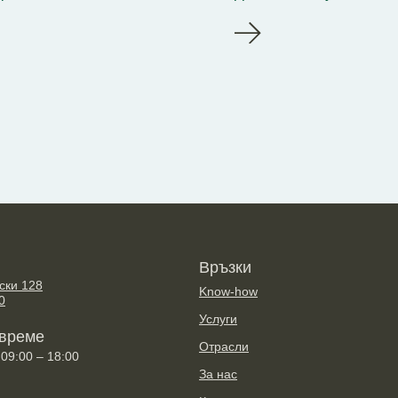
Връзки
вски 128
Know-how
0
Услуги
 време
Отрасли
: 09:00 – 18:00
За нас