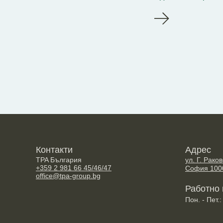
Контакти
Адрес
TPA България
ул. Г. Рако
+359 2 981 66 45/46/47
София 100
office@tpa-group.bg
Работно
Пон. - Пет.