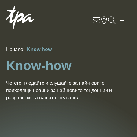
BG
EN
Know-how
Услуги
Начало |
Know-how
Know-how
Отрасли
За нас
Четете, гледайте и слушайте за най-новите
подходящи новини за най-новите тенденции и
разработки за вашата компания.
Кариери
Контакти
Локации