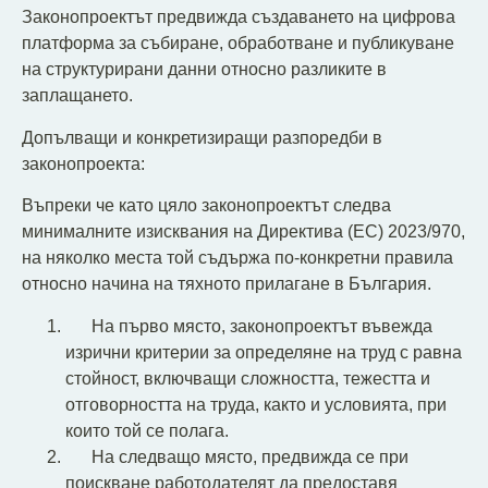
Законопроектът предвижда създаването на цифрова
платформа за събиране, обработване и публикуване
на структурирани данни относно разликите в
заплащането.
Допълващи и конкретизиращи разпоредби в
законопроекта:
Въпреки че като цяло законопроектът следва
минималните изисквания на Директива (ЕС) 2023/970,
на няколко места той съдържа по-конкретни правила
относно начина на тяхното прилагане в България.
На първо място, законопроектът въвежда
изрични критерии за определяне на труд с равна
стойност, включващи сложността, тежестта и
отговорността на труда, както и условията, при
които той се полага.
На следващо място, предвижда се при
поискване работодателят да предоставя