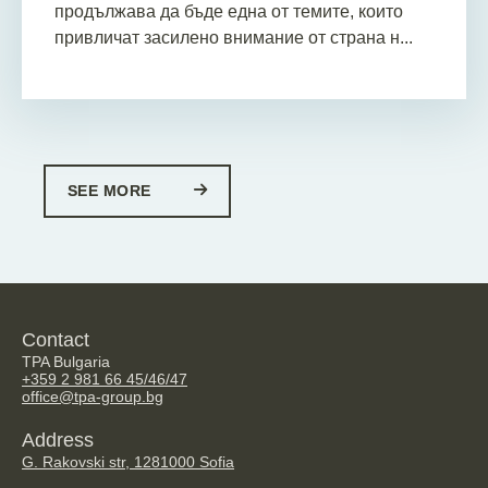
продължава да бъде една от темите, които
привличат засилено внимание от страна н...
SEE MORE
Contact
TPA Bulgaria
+359 2 981 66 45/46/47
office@tpa-group.bg
Address
G. Rakovski str, 128
1000 Sofia